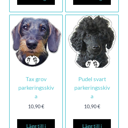
Tax grov
Pudel svart
parkeringsskiv
parkeringsskiv
a
a
10,90
€
10,90
€
Lägg till i
Lägg till i