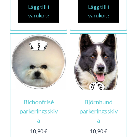
Lägg till i
Lägg till i
varukorg
varukorg
Bichonfrisé
Björnhund
parkeringsskiv
parkeringsskiv
a
a
10,90
€
10,90
€