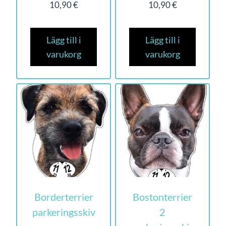
10,90
€
10,90
€
Lägg till i
Lägg till i
varukorg
varukorg
Borderterrier
Bostonterrier
parkeringsskiv
2