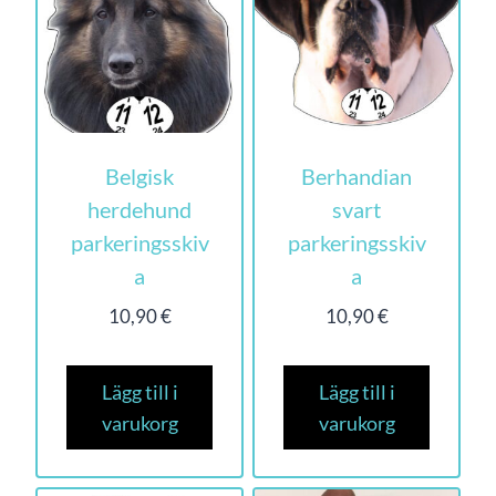
Belgisk
Berhandian
herdehund
svart
parkeringsskiv
parkeringsskiv
a
a
10,90
€
10,90
€
Lägg till i
Lägg till i
varukorg
varukorg