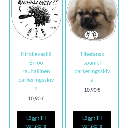
Kiroilevasiili
Tibetansk
En oo
spaniel
rauhallinen
parkeringsskiv
parkeringsskiv
a
a
10,90
€
10,90
€
Lägg till i
Lägg till i
varukorg
varukorg