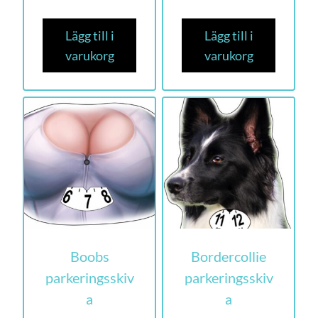
Lägg till i
Lägg till i
varukorg
varukorg
Boobs
Bordercollie
parkeringsskiv
parkeringsskiv
a
a