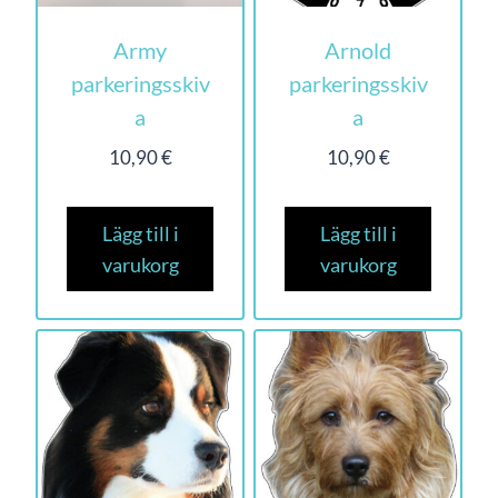
Army
Arnold
parkeringsskiv
parkeringsskiv
a
a
10,90
€
10,90
€
Lägg till i
Lägg till i
varukorg
varukorg