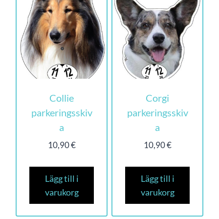
Collie
Corgi
parkeringsskiv
parkeringsskiv
a
a
10,90
€
10,90
€
Lägg till i
Lägg till i
varukorg
varukorg