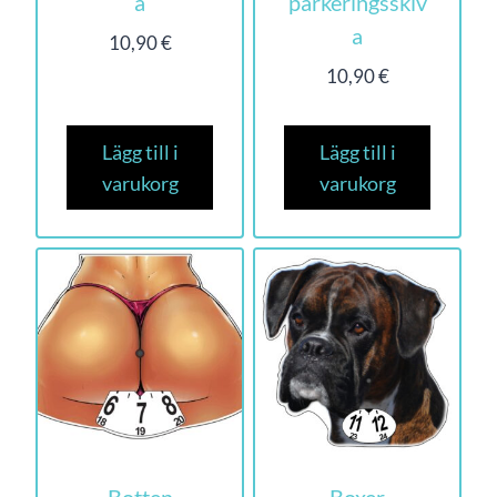
a
parkeringsskiv
a
10,90
€
10,90
€
Lägg till i
Lägg till i
varukorg
varukorg
Botten
Boxer