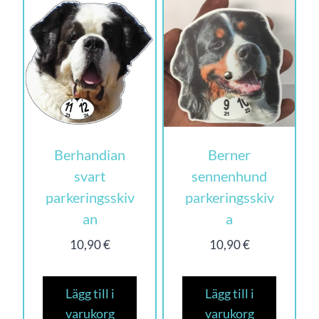
Berhandian
Berner
svart
sennenhund
parkeringsskiv
parkeringsskiv
an
a
10,90
€
10,90
€
Lägg till i
Lägg till i
varukorg
varukorg