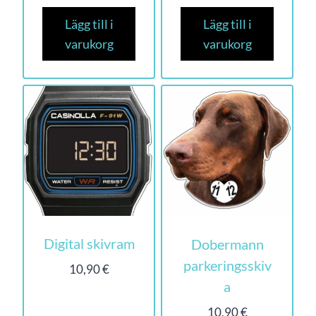
Lägg till i
Lägg till i
varukorg
varukorg
Digital skivram
Dobermann
parkeringsskiv
10,90
€
a
10,90
€