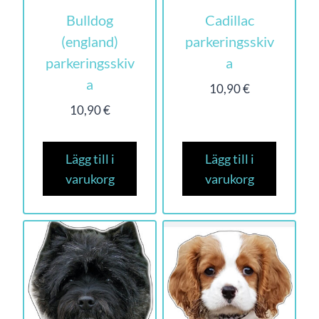
Bulldog
Cadillac
(england)
parkeringsskiv
parkeringsskiv
a
a
10,90
€
10,90
€
Lägg till i
Lägg till i
varukorg
varukorg