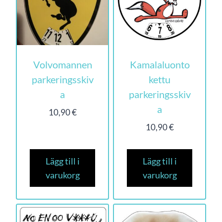
Volvomannen
Kamalaluonto
parkeringsskiv
kettu
a
parkeringsskiv
a
10,90
€
10,90
€
Lägg till i
Lägg till i
varukorg
varukorg