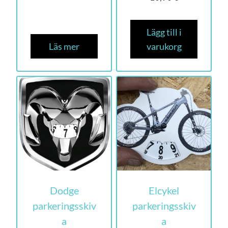
Lägg till i
Läs mer
varukorg
Dodge
Elcykel
parkeringsskiv
parkeringsskiv
a
a