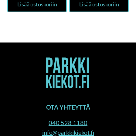
Lisää ostoskoriin
Lisää ostoskoriin
OTA YHTEYTTÄ
040 528 1180
info@parkkikiekot.fi