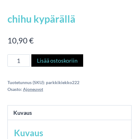
chihu kypärällä
10,90
€
chihu
Lisää ostoskoriin
kypärällä
määrä
Tuotetunnus (SKU):
parkkikiekko222
Osasto:
Ajoneuvot
Kuvaus
Kuvaus