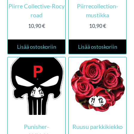
Piirre Collective-Rocy
Piirrecollection-
road
mustikka
10,90
€
10,90
€
Lisää ostoskoriin
Lisää ostoskoriin
Punisher-
Ruusu parkkikiekko