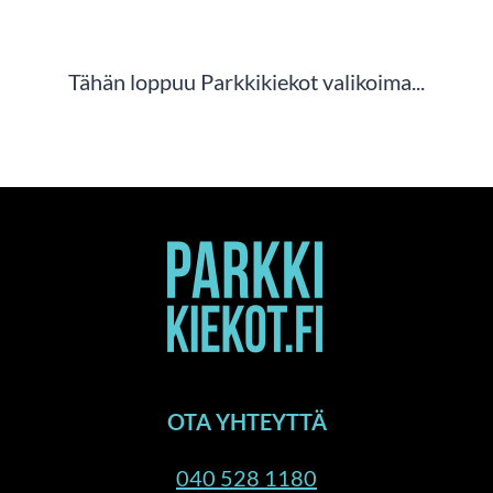
Tähän loppuu Parkkikiekot valikoima...
OTA YHTEYTTÄ
040 528 1180