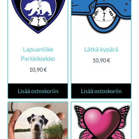
Lapuanliike
Lätkä kypärä
Parkkikiekko
10,90
€
10,90
€
Lisää ostoskoriin
Lisää ostoskoriin