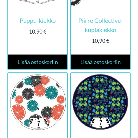
Peppu-kiekko
Piirre Collective-
kuplakiekko
10,90
€
10,90
€
Lisää ostoskoriin
Lisää ostoskoriin