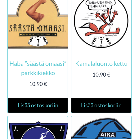
Haba ”säästä omaasi”
Kamalaluonto kettu
parkkikiekko
10,90
€
10,90
€
Lisää ostoskoriin
Lisää ostoskoriin