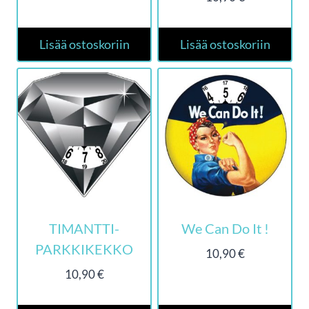
Lisää ostoskoriin
Lisää ostoskoriin
TIMANTTI-
We Can Do It !
PARKKIKEKKO
10,90
€
10,90
€