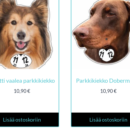
tti vaalea parkkikiekko
Parkkikiekko Doberm
10,90
€
10,90
€
Lisää ostoskoriin
Lisää ostoskoriin