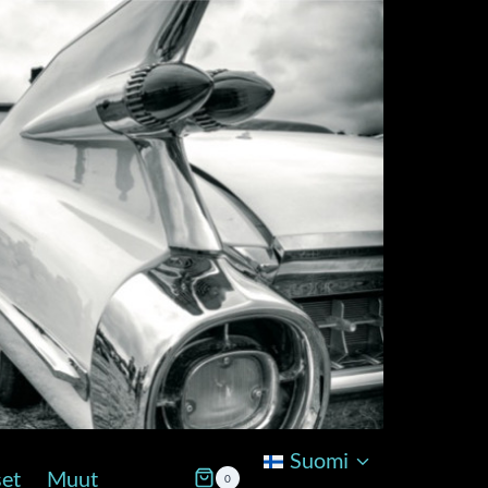
Suomi
set
Muut
0