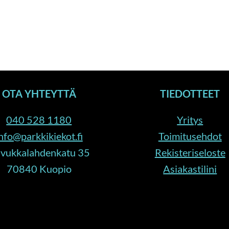
OTA YHTEYTTÄ
TIEDOTTEET
040 528 1180
Yritys
nfo@parkkikiekot.fi
Toimitusehdot
vukkalahdenkatu 35
Rekisteriseloste
70840 Kuopio
Asiakastilini