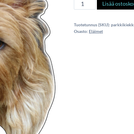
australianterrieri
Lisää ostosko
määrä
Tuotetunnus (SKU):
parkkikiek
Osasto:
Eläimet