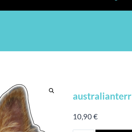
australianterr
10,90
€