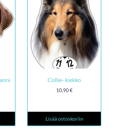
anni
Collie- kiekko
10,90
€
Lisää ostoskoriin