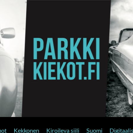
ot
Kekkonen
Kiroileva siili
Suomi
Digitaali