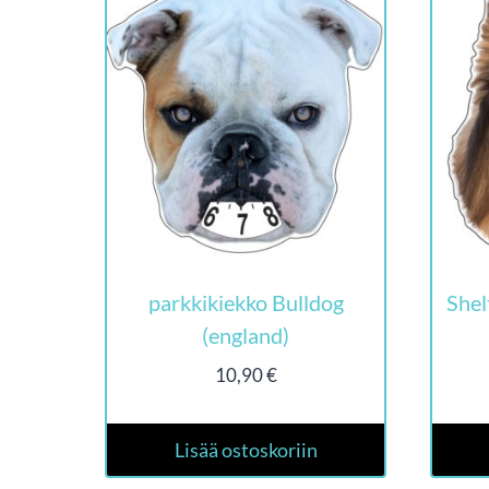
parkkikiekko Bulldog
Shel
(england)
10,90
€
Lisää ostoskoriin