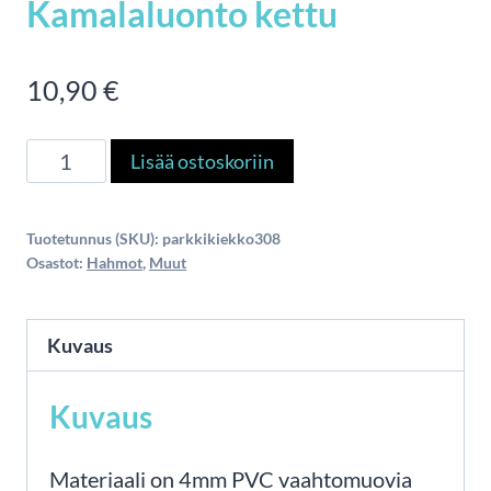
Kamalaluonto kettu
10,90
€
Kamalaluonto
Lisää ostoskoriin
kettu
määrä
Tuotetunnus (SKU):
parkkikiekko308
Osastot:
Hahmot
,
Muut
Kuvaus
Kuvaus
Materiaali on 4mm PVC vaahtomuovia