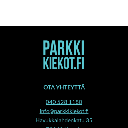
OTA YHTEYTTÄ
040 528 1180
info@parkkikiekot.fi
Havukkalahdenkatu 35