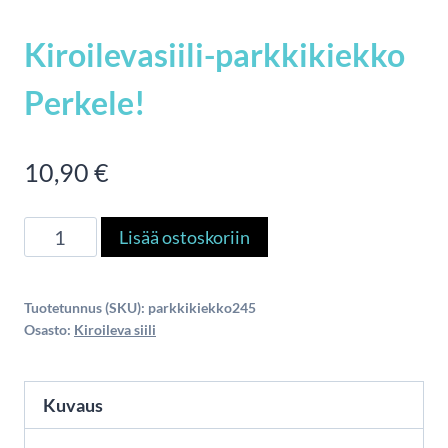
Kiroilevasiili-parkkikiekko
Perkele!
10,90
€
Kiroilevasiili-
Lisää ostoskoriin
parkkikiekko
Perkele!
Tuotetunnus (SKU):
parkkikiekko245
määrä
Osasto:
Kiroileva siili
Kuvaus