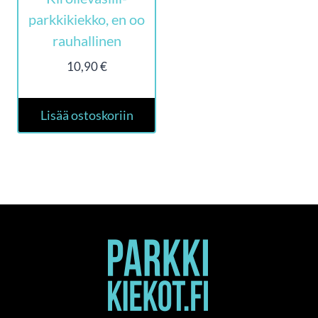
parkkikiekko, en oo
rauhallinen
10,90
€
Lisää ostoskoriin