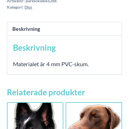
Artikelnr:
parkkikiekko286
parkeringsskiva
Kategori:
Djur
mängd
Beskrivning
Beskrivning
Materialet är 4 mm PVC-skum.
Relaterade produkter