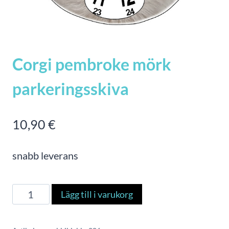
Corgi pembroke mörk
parkeringsskiva
10,90
€
snabb leverans
Corgi
Lägg till i varukorg
pembroke
mörk