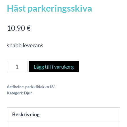
Häst parkeringsskiva
10,90
€
snabb leverans
Häst
Lägg till i varukorg
parkeringsskiva
mängd
Artikelnr:
parkkikiekko181
Kategori:
Djur
Beskrivning