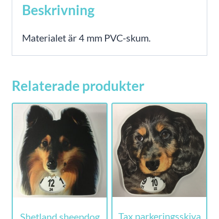
Beskrivning
Materialet är 4 mm PVC-skum.
Relaterade produkter
Tax parkeringsskiva
Shetland sheepdog