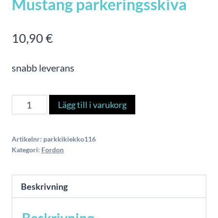
Mustang parkeringsskiva
10,90
€
snabb leverans
Mustang
Lägg till i varukorg
parkeringsskiva
mängd
Artikelnr:
parkkikiekko116
Kategori:
Fordon
Beskrivning
Beskrivning