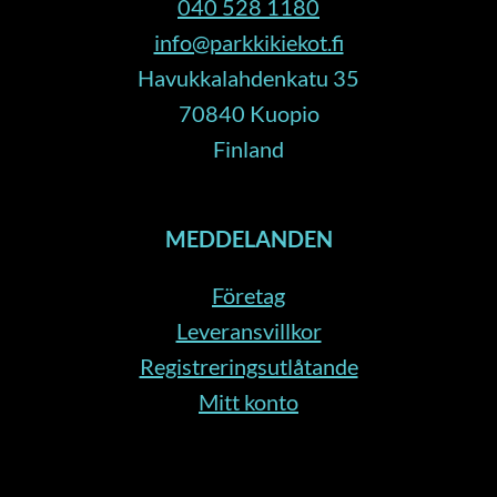
040 528 1180
info@parkkikiekot.fi
Havukkalahdenkatu 35
70840 Kuopio
Finland
MEDDELANDEN
Företag
Leveransvillkor
Registreringsutlåtande
Mitt konto